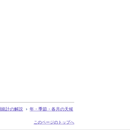
測統計の解説
年・季節・各月の天候
このページのトップへ