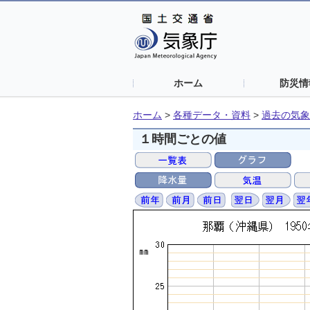
ホーム
防災情
ホーム
>
各種データ・資料
>
過去の気象
１時間ごとの値