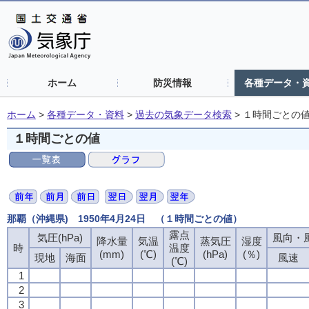
ホーム
防災情報
各種データ・
ホーム
>
各種データ・資料
>
過去の気象データ検索
>
１時間ごとの
１時間ごとの値
那覇（沖縄県) 1950年4月24日 （１時間ごとの値）
露点
気圧(hPa)
風向・風
降水量
気温
蒸気圧
湿度
時
温度
(mm)
(℃)
(hPa)
(％)
現地
海面
風速
(℃)
1
2
3