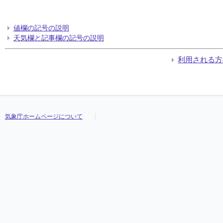
値欄の記号の説明
天気欄と記事欄の記号の説明
利用される方
気象庁ホームページについて