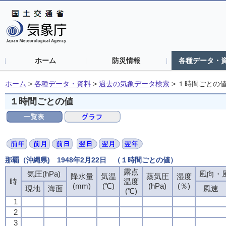
ホーム
防災情報
各種データ・
ホーム
>
各種データ・資料
>
過去の気象データ検索
>
１時間ごとの
１時間ごとの値
那覇（沖縄県) 1948年2月22日 （１時間ごとの値）
露点
気圧(hPa)
風向・風
降水量
気温
蒸気圧
湿度
時
温度
(mm)
(℃)
(hPa)
(％)
現地
海面
風速
(℃)
1
2
3