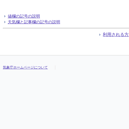
値欄の記号の説明
天気欄と記事欄の記号の説明
利用される方
気象庁ホームページについて