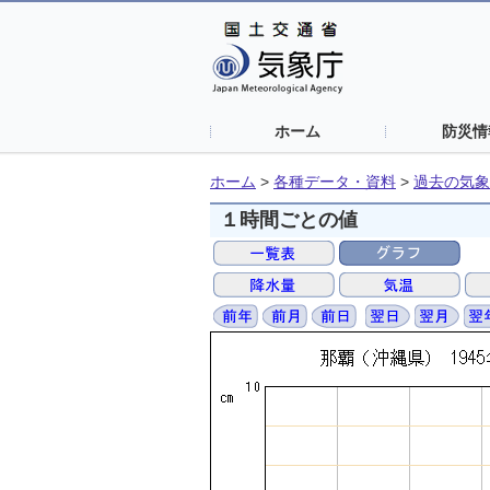
ホーム
防災情
ホーム
>
各種データ・資料
>
過去の気象
１時間ごとの値