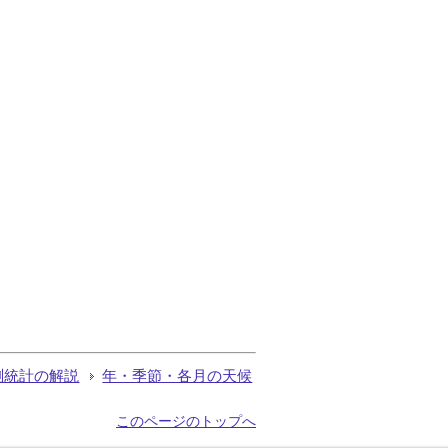
測統計の解説
年・季節・各月の天候
このページのトップへ