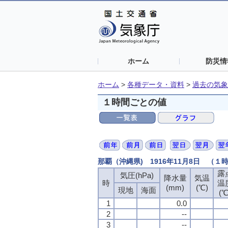
ホーム
防災情
ホーム
>
各種データ・資料
>
過去の気象
１時間ごとの値
那覇（沖縄県) 1916年11月8日 （１
露
気圧(hPa)
降水量
気温
時
温
(mm)
(℃)
現地
海面
(℃
1
0.0
2
--
3
--