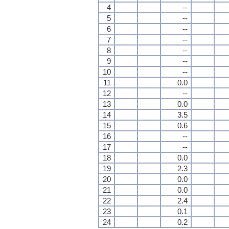
4
--
5
--
6
--
7
--
8
--
9
--
10
--
11
0.0
12
--
13
0.0
14
3.5
15
0.6
16
--
17
--
18
0.0
19
2.3
20
0.0
21
0.0
22
2.4
23
0.1
24
0.2