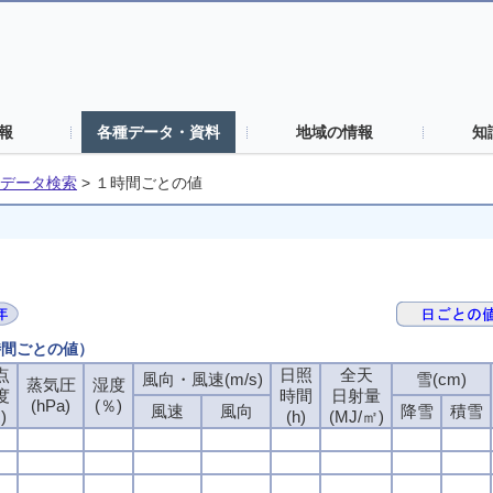
報
各種データ・資料
地域の情報
知
データ検索
>
１時間ごとの値
時間ごとの値）
点
日照
全天
風向・風速(m/s)
雪(cm)
蒸気圧
湿度
度
時間
日射量
(hPa)
(％)
風速
風向
降雪
積雪
)
(h)
(MJ/㎡)