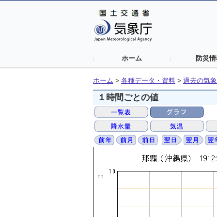
ホーム
防災情
ホーム
>
各種データ・資料
>
過去の気象
１時間ごとの値