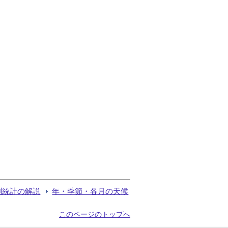
測統計の解説
年・季節・各月の天候
このページのトップへ