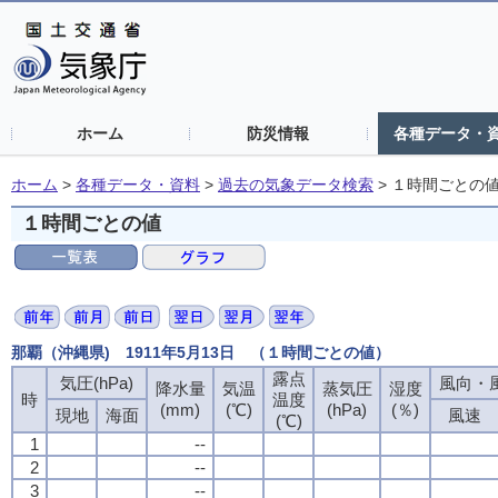
ホーム
防災情報
各種データ・
ホーム
>
各種データ・資料
>
過去の気象データ検索
>
１時間ごとの
１時間ごとの値
那覇（沖縄県) 1911年5月13日 （１時間ごとの値）
露点
露点
露点
露点
気圧(hPa)
気圧(hPa)
気圧(hPa)
気圧(hPa)
風向・風
風向・風
風向・風
風向・風
降水量
降水量
降水量
降水量
気温
気温
気温
気温
蒸気圧
蒸気圧
蒸気圧
蒸気圧
湿度
湿度
湿度
湿度
時
時
時
時
温度
温度
温度
温度
(mm)
(mm)
(mm)
(mm)
(℃)
(℃)
(℃)
(℃)
(hPa)
(hPa)
(hPa)
(hPa)
(％)
(％)
(％)
(％)
現地
現地
現地
現地
海面
海面
海面
海面
風速
風速
風速
風速
(℃)
(℃)
(℃)
(℃)
1
1
1
1
--
--
--
--
2
2
2
2
--
--
--
--
3
3
3
3
--
--
--
--