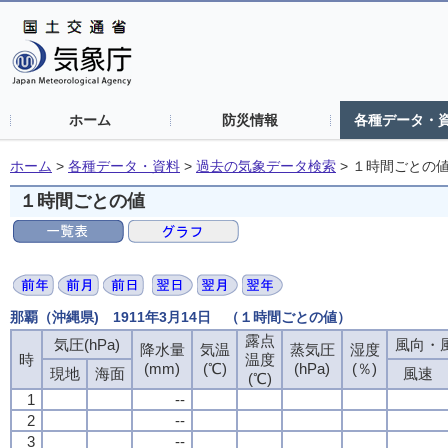
ホーム
防災情報
各種データ・
ホーム
>
各種データ・資料
>
過去の気象データ検索
>
１時間ごとの
１時間ごとの値
那覇（沖縄県) 1911年3月14日 （１時間ごとの値）
露点
露点
露点
露点
気圧(hPa)
気圧(hPa)
気圧(hPa)
気圧(hPa)
風向・風
風向・風
風向・風
風向・風
降水量
降水量
降水量
降水量
気温
気温
気温
気温
蒸気圧
蒸気圧
蒸気圧
蒸気圧
湿度
湿度
湿度
湿度
時
時
時
時
温度
温度
温度
温度
(mm)
(mm)
(mm)
(mm)
(℃)
(℃)
(℃)
(℃)
(hPa)
(hPa)
(hPa)
(hPa)
(％)
(％)
(％)
(％)
現地
現地
現地
現地
海面
海面
海面
海面
風速
風速
風速
風速
(℃)
(℃)
(℃)
(℃)
1
1
1
1
--
--
--
--
2
2
2
2
--
--
--
--
3
3
3
3
--
--
--
--