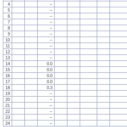
4
--
5
--
6
--
7
--
8
--
9
--
10
--
11
--
12
--
13
--
14
0.0
15
0.0
16
0.0
17
0.0
18
0.3
19
--
20
--
21
--
22
--
23
--
24
--