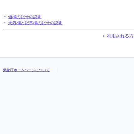
値欄の記号の説明
天気欄と記事欄の記号の説明
利用される方
気象庁ホームページについて