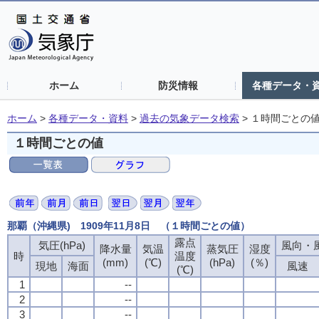
ホーム
防災情報
各種データ・
ホーム
>
各種データ・資料
>
過去の気象データ検索
>
１時間ごとの
１時間ごとの値
那覇（沖縄県) 1909年11月8日 （１時間ごとの値）
露点
気圧(hPa)
風向・風
降水量
気温
蒸気圧
湿度
時
温度
(mm)
(℃)
(hPa)
(％)
現地
海面
風速
(℃)
1
--
2
--
3
--