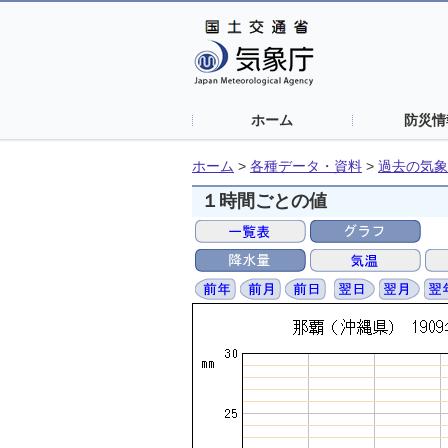
ホーム
防災情
ホーム
>
各種データ・資料
>
過去の気象
１時間ごとの値