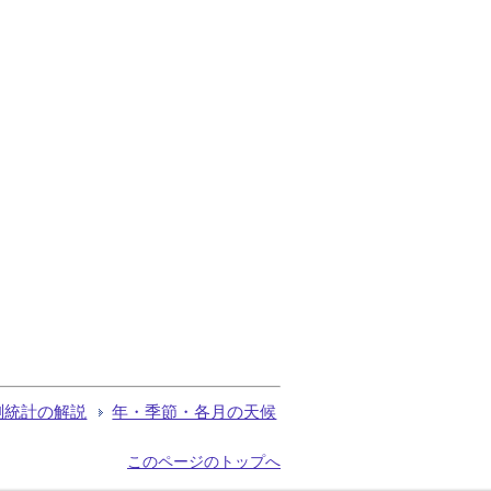
測統計の解説
年・季節・各月の天候
このページのトップへ