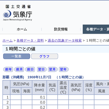
ホーム
防災情報
各種データ・
ホーム
>
各種データ・資料
>
過去の気象データ検索
>
１時間ごとの
１時間ごとの値
那覇（沖縄県) 1908年11月7日 （１時間ごとの値）
露点
気圧(hPa)
風向・風
降水量
気温
蒸気圧
湿度
時
温度
(mm)
(℃)
(hPa)
(％)
現地
海面
風速
(℃)
1
0.1
2
0.0
3
0.2