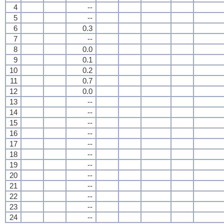
4
--
5
--
6
0.3
7
--
8
0.0
9
0.1
10
0.2
11
0.7
12
0.0
13
--
14
--
15
--
16
--
17
--
18
--
19
--
20
--
21
--
22
--
23
--
24
--