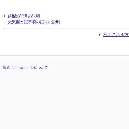
値欄の記号の説明
天気欄と記事欄の記号の説明
利用される方
気象庁ホームページについて