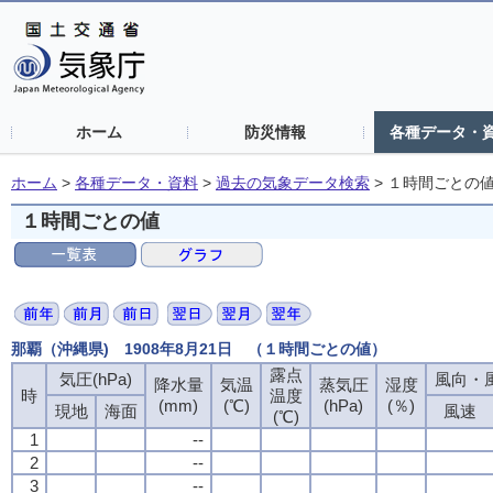
ホーム
防災情報
各種データ・
ホーム
>
各種データ・資料
>
過去の気象データ検索
>
１時間ごとの
１時間ごとの値
那覇（沖縄県) 1908年8月21日 （１時間ごとの値）
露点
露点
露点
露点
気圧(hPa)
気圧(hPa)
気圧(hPa)
気圧(hPa)
風向・風
風向・風
風向・風
風向・風
降水量
降水量
降水量
降水量
気温
気温
気温
気温
蒸気圧
蒸気圧
蒸気圧
蒸気圧
湿度
湿度
湿度
湿度
時
時
時
時
温度
温度
温度
温度
(mm)
(mm)
(mm)
(mm)
(℃)
(℃)
(℃)
(℃)
(hPa)
(hPa)
(hPa)
(hPa)
(％)
(％)
(％)
(％)
現地
現地
現地
現地
海面
海面
海面
海面
風速
風速
風速
風速
(℃)
(℃)
(℃)
(℃)
1
1
1
1
--
--
--
--
2
2
2
2
--
--
--
--
3
3
3
3
--
--
--
--