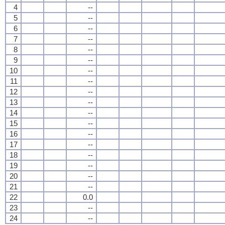
4
--
5
--
6
--
7
--
8
--
9
--
10
--
11
--
12
--
13
--
14
--
15
--
16
--
17
--
18
--
19
--
20
--
21
--
22
0.0
23
--
24
--