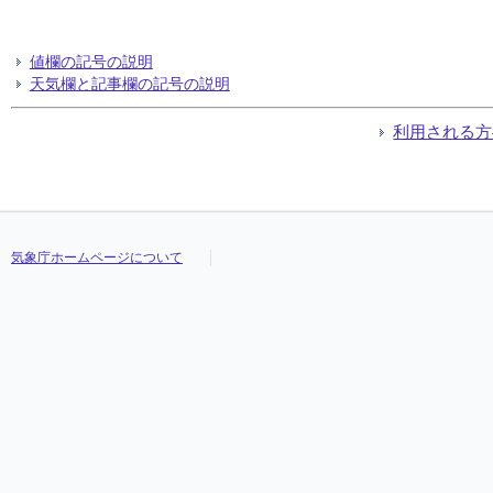
値欄の記号の説明
天気欄と記事欄の記号の説明
利用される方
気象庁ホームページについて