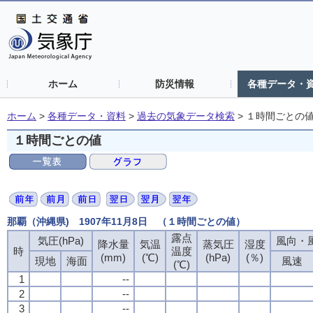
ホーム
防災情報
各種データ・
ホーム
>
各種データ・資料
>
過去の気象データ検索
>
１時間ごとの
１時間ごとの値
那覇（沖縄県) 1907年11月8日 （１時間ごとの値）
露点
気圧(hPa)
風向・風
降水量
気温
蒸気圧
湿度
時
温度
(mm)
(℃)
(hPa)
(％)
現地
海面
風速
(℃)
1
--
2
--
3
--