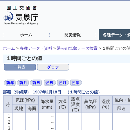
ホーム
防災情報
各種データ・
ホーム
>
各種データ・資料
>
過去の気象データ検索
>
１時間ごとの
１時間ごとの値
那覇（沖縄県) 1907年2月18日 （１時間ごとの値）
露点
露点
露点
露点
気圧(hPa)
気圧(hPa)
気圧(hPa)
気圧(hPa)
風向・風
風向・風
風向・風
風向・風
降水量
降水量
降水量
降水量
気温
気温
気温
気温
蒸気圧
蒸気圧
蒸気圧
蒸気圧
湿度
湿度
湿度
湿度
時
時
時
時
温度
温度
温度
温度
(mm)
(mm)
(mm)
(mm)
(℃)
(℃)
(℃)
(℃)
(hPa)
(hPa)
(hPa)
(hPa)
(％)
(％)
(％)
(％)
現地
現地
現地
現地
海面
海面
海面
海面
風速
風速
風速
風速
(℃)
(℃)
(℃)
(℃)
1
1
1
1
--
--
--
--
2
2
2
2
--
--
--
--
3
3
3
3
--
--
--
--