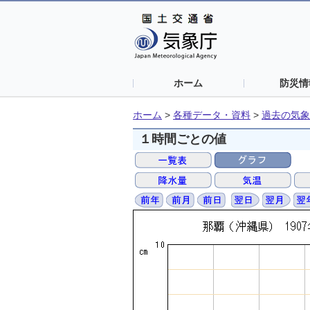
ホーム
防災情
ホーム
>
各種データ・資料
>
過去の気象
１時間ごとの値