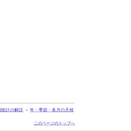
測統計の解説
年・季節・各月の天候
このページのトップへ