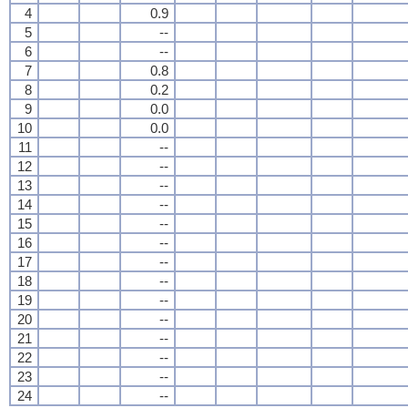
4
0.9
5
--
6
--
7
0.8
8
0.2
9
0.0
10
0.0
11
--
12
--
13
--
14
--
15
--
16
--
17
--
18
--
19
--
20
--
21
--
22
--
23
--
24
--