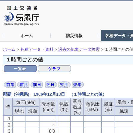
ホーム
防災情報
各種データ・
ホーム
>
各種データ・資料
>
過去の気象データ検索
>
１時間ごとの
１時間ごとの値
那覇（沖縄県) 1906年12月13日 （１時間ごとの値）
露点
気圧(hPa)
風向・風
降水量
気温
蒸気圧
湿度
時
温度
(mm)
(℃)
(hPa)
(％)
現地
海面
風速
(℃)
1
--
2
--
3
0.0