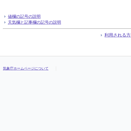
値欄の記号の説明
天気欄と記事欄の記号の説明
利用される方
気象庁ホームページについて