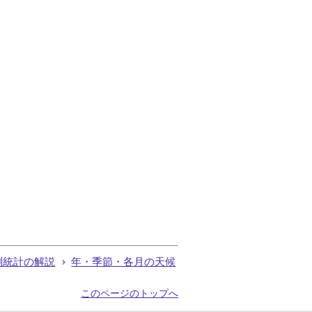
測統計の解説
年・季節・各月の天候
このページのトップへ