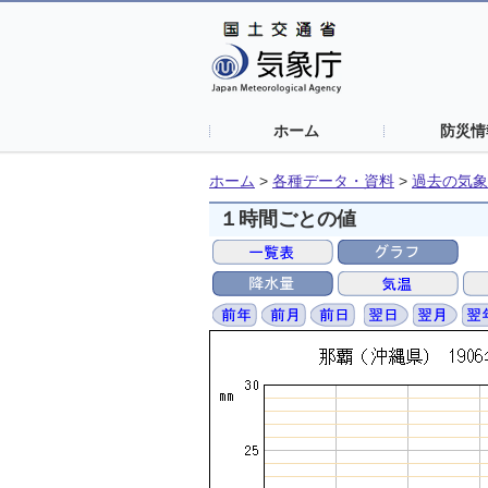
ホーム
防災情
ホーム
>
各種データ・資料
>
過去の気象
１時間ごとの値