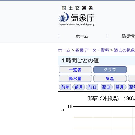
ホーム
防災情
ホーム
>
各種データ・資料
>
過去の気象
１時間ごとの値