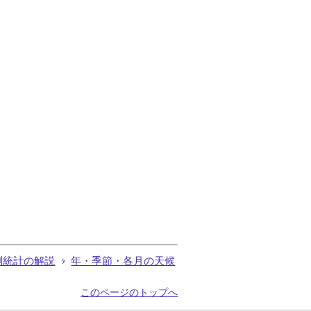
測統計の解説
年・季節・各月の天候
このページのトップへ