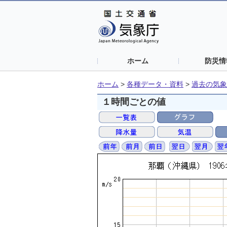
ホーム
防災情
ホーム
>
各種データ・資料
>
過去の気象
１時間ごとの値