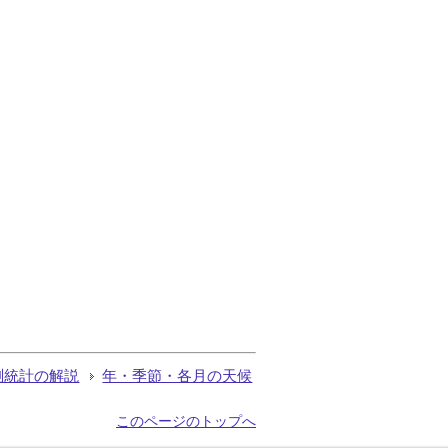
測統計の解説
年・季節・各月の天候
このページのトップへ