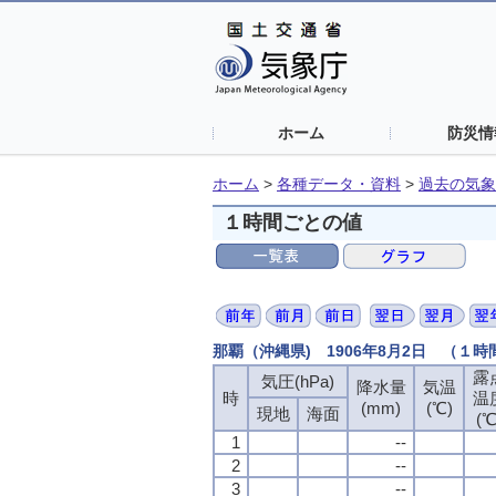
ホーム
防災情
ホーム
>
各種データ・資料
>
過去の気象
１時間ごとの値
那覇（沖縄県) 1906年8月2日 （１
露
気圧(hPa)
降水量
気温
時
温
(mm)
(℃)
現地
海面
(℃
1
--
2
--
3
--