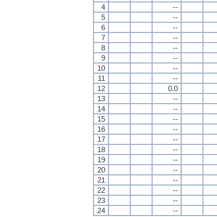
4
--
5
--
6
--
7
--
8
--
9
--
10
--
11
--
12
0.0
13
--
14
--
15
--
16
--
17
--
18
--
19
--
20
--
21
--
22
--
23
--
24
--