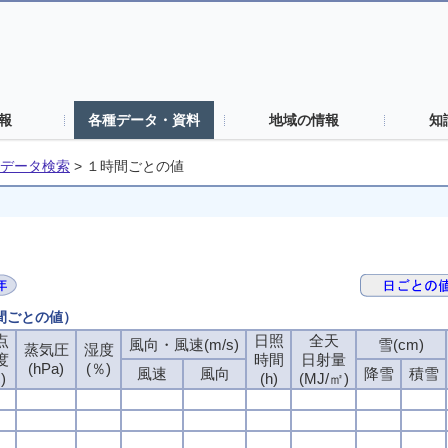
報
各種データ・資料
地域の情報
知
データ検索
>
１時間ごとの値
時間ごとの値）
点
日照
全天
風向・風速(m/s)
雪(cm)
蒸気圧
湿度
度
時間
日射量
(hPa)
(％)
風速
風向
降雪
積雪
)
(h)
(MJ/㎡)