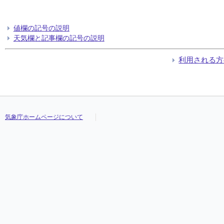
値欄の記号の説明
天気欄と記事欄の記号の説明
利用される方
気象庁ホームページについて