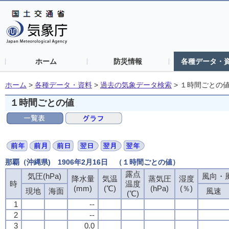
ホーム
防災情報
各種データ・
ホーム
>
各種データ・資料
>
過去の気象データ検索
>
１時間ごとの
１時間ごとの値
那覇（沖縄県) 1906年2月16日 （１時間ごとの値）
露点
気圧(hPa)
風向・風
降水量
気温
蒸気圧
湿度
時
温度
(mm)
(℃)
(hPa)
(％)
現地
海面
風速
(℃)
1
--
2
--
3
0.0