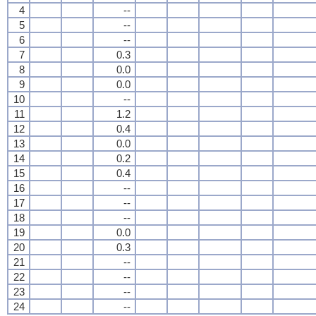
4
--
5
--
6
--
7
0.3
8
0.0
9
0.0
10
--
11
1.2
12
0.4
13
0.0
14
0.2
15
0.4
16
--
17
--
18
--
19
0.0
20
0.3
21
--
22
--
23
--
24
--