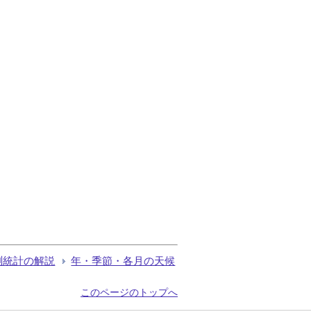
測統計の解説
年・季節・各月の天候
このページのトップへ