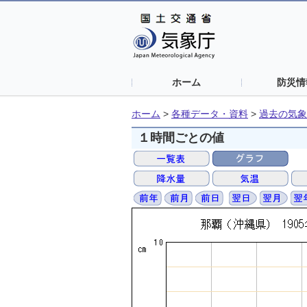
ホーム
防災情
ホーム
>
各種データ・資料
>
過去の気象
１時間ごとの値