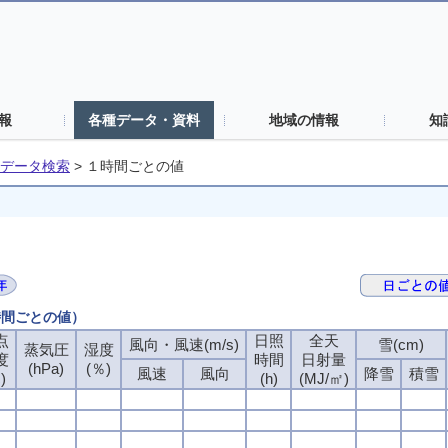
報
各種データ・資料
地域の情報
知
データ検索
>
１時間ごとの値
時間ごとの値）
点
日照
全天
風向・風速(m/s)
雪(cm)
蒸気圧
湿度
度
時間
日射量
(hPa)
(％)
風速
風向
降雪
積雪
)
(h)
(MJ/㎡)