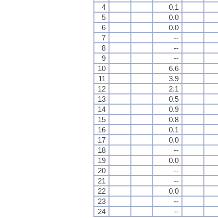
4
0.1
5
0.0
6
0.0
7
--
8
--
9
--
10
6.6
11
3.9
12
2.1
13
0.5
14
0.9
15
0.8
16
0.1
17
0.0
18
--
19
0.0
20
--
21
--
22
0.0
23
--
24
--