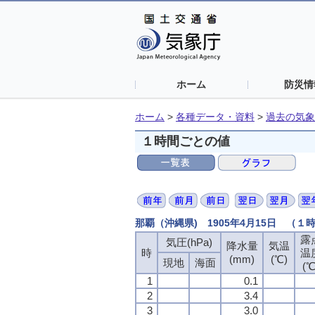
ホーム
防災情
ホーム
>
各種データ・資料
>
過去の気象
１時間ごとの値
那覇（沖縄県) 1905年4月15日 （１
露
気圧(hPa)
降水量
気温
時
温
(mm)
(℃)
現地
海面
(℃
1
0.1
2
3.4
3
3.0