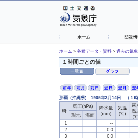
ホーム
防災情
ホーム
>
各種データ・資料
>
過去の気象
１時間ごとの値
那覇（沖縄県) 1905年3月14日 （１
露
気圧(hPa)
降水量
気温
時
温
(mm)
(℃)
現地
海面
(℃
1
--
2
0.0
3
0.0