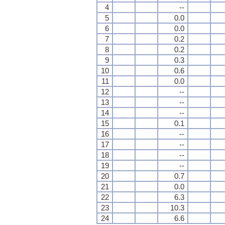
4
--
5
0.0
6
0.0
7
0.2
8
0.2
9
0.3
10
0.6
11
0.0
12
--
13
--
14
--
15
0.1
16
--
17
--
18
--
19
--
20
0.7
21
0.0
22
6.3
23
10.3
24
6.6