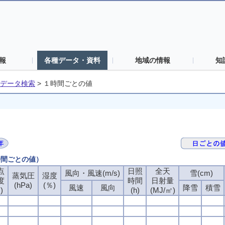
報
各種データ・資料
地域の情報
知
データ検索
>
１時間ごとの値
時間ごとの値）
点
日照
全天
風向・風速(m/s)
雪(cm)
蒸気圧
湿度
度
時間
日射量
(hPa)
(％)
風速
風向
降雪
積雪
)
(h)
(MJ/㎡)