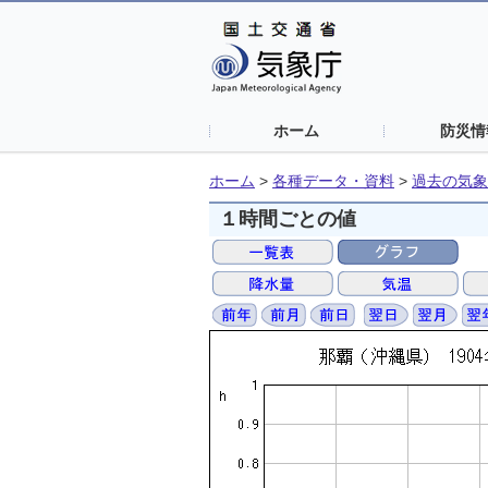
ホーム
防災情
ホーム
>
各種データ・資料
>
過去の気象
１時間ごとの値