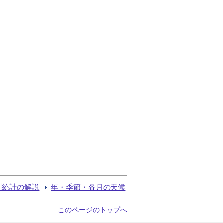
測統計の解説
年・季節・各月の天候
このページのトップへ