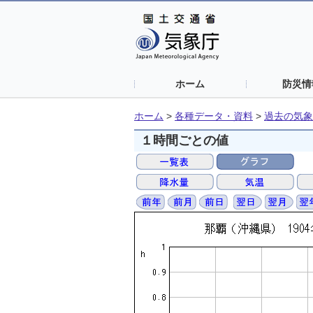
ホーム
防災情
ホーム
>
各種データ・資料
>
過去の気象
１時間ごとの値