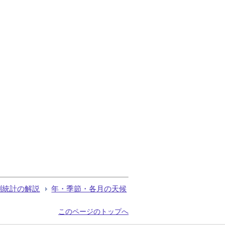
測統計の解説
年・季節・各月の天候
このページのトップへ