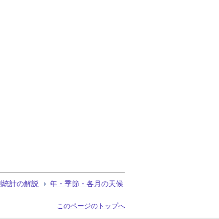
測統計の解説
年・季節・各月の天候
このページのトップへ