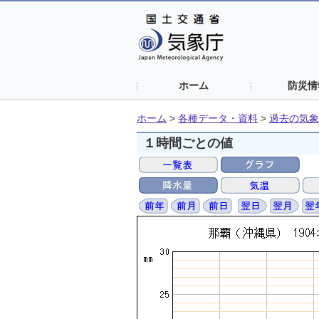
ホーム
防災情
ホーム
>
各種データ・資料
>
過去の気象
１時間ごとの値