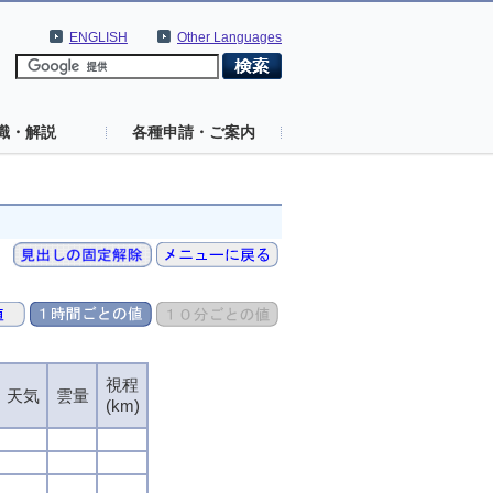
ENGLISH
Other Languages
識・解説
各種申請・ご案内
視程
視程
視程
視程
天気
天気
天気
天気
雲量
雲量
雲量
雲量
(km)
(km)
(km)
(km)