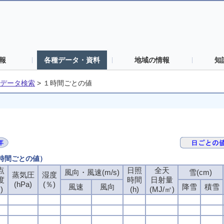
報
各種データ・資料
地域の情報
知
データ検索
>
１時間ごとの値
１時間ごとの値）
点
点
点
点
日照
日照
日照
日照
全天
全天
全天
全天
風向・風速(m/s)
風向・風速(m/s)
風向・風速(m/s)
風向・風速(m/s)
雪(cm)
雪(cm)
雪(cm)
雪(cm)
蒸気圧
蒸気圧
蒸気圧
蒸気圧
湿度
湿度
湿度
湿度
度
度
度
度
時間
時間
時間
時間
日射量
日射量
日射量
日射量
(hPa)
(hPa)
(hPa)
(hPa)
(％)
(％)
(％)
(％)
風速
風速
風速
風速
風向
風向
風向
風向
降雪
降雪
降雪
降雪
積雪
積雪
積雪
積雪
)
)
)
)
(h)
(h)
(h)
(h)
(MJ/㎡)
(MJ/㎡)
(MJ/㎡)
(MJ/㎡)