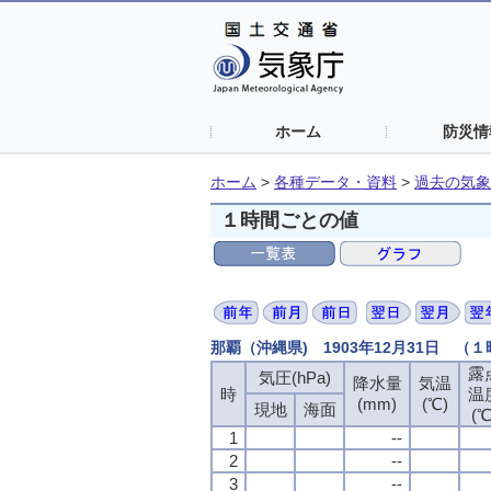
ホーム
防災情
ホーム
>
各種データ・資料
>
過去の気象
１時間ごとの値
那覇（沖縄県) 1903年12月31日 （
露
露
露
露
気圧(hPa)
気圧(hPa)
気圧(hPa)
気圧(hPa)
降水量
降水量
降水量
降水量
気温
気温
気温
気温
時
時
時
時
温
温
温
温
(mm)
(mm)
(mm)
(mm)
(℃)
(℃)
(℃)
(℃)
現地
現地
現地
現地
海面
海面
海面
海面
(℃
(℃
(℃
(℃
1
1
1
1
--
--
--
--
2
2
2
2
--
--
--
--
3
3
3
3
--
--
--
--