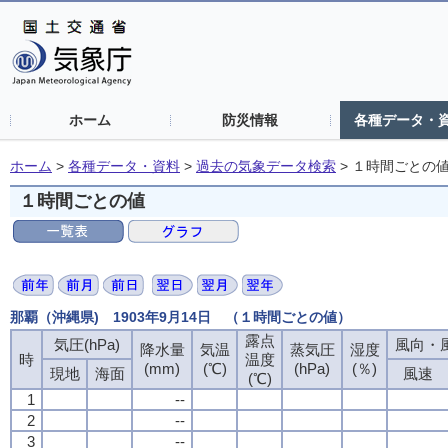
ホーム
防災情報
各種データ・
ホーム
>
各種データ・資料
>
過去の気象データ検索
>
１時間ごとの
１時間ごとの値
那覇（沖縄県) 1903年9月14日 （１時間ごとの値）
露点
露点
露点
露点
気圧(hPa)
気圧(hPa)
気圧(hPa)
気圧(hPa)
風向・風
風向・風
風向・風
風向・風
降水量
降水量
降水量
降水量
気温
気温
気温
気温
蒸気圧
蒸気圧
蒸気圧
蒸気圧
湿度
湿度
湿度
湿度
時
時
時
時
温度
温度
温度
温度
(mm)
(mm)
(mm)
(mm)
(℃)
(℃)
(℃)
(℃)
(hPa)
(hPa)
(hPa)
(hPa)
(％)
(％)
(％)
(％)
現地
現地
現地
現地
海面
海面
海面
海面
風速
風速
風速
風速
(℃)
(℃)
(℃)
(℃)
1
1
1
1
--
--
--
--
2
2
2
2
--
--
--
--
3
3
3
3
--
--
--
--