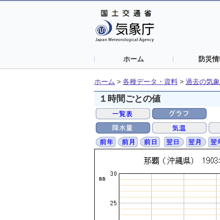
ホーム
防災情
ホーム
>
各種データ・資料
>
過去の気象
１時間ごとの値