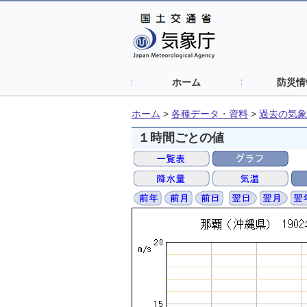
ホーム
防災情
ホーム
>
各種データ・資料
>
過去の気象
１時間ごとの値