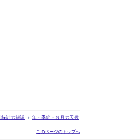
測統計の解説
年・季節・各月の天候
このページのトップへ