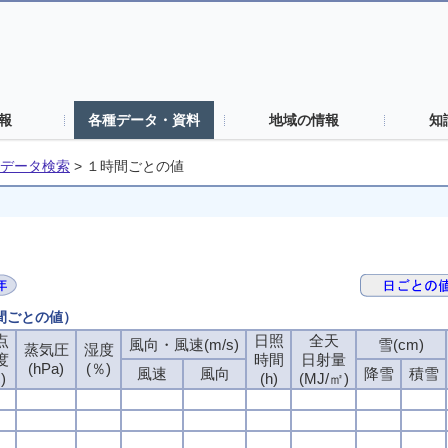
報
各種データ・資料
地域の情報
知
データ検索
>
１時間ごとの値
時間ごとの値）
点
日照
全天
風向・風速(m/s)
雪(cm)
蒸気圧
湿度
度
時間
日射量
(hPa)
(％)
風速
風向
降雪
積雪
)
(h)
(MJ/㎡)