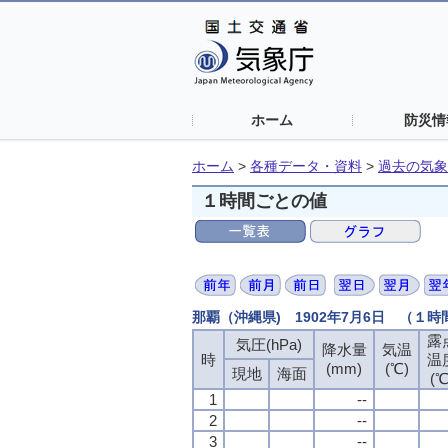
ホーム
防災情
ホーム
>
各種データ・資料
>
過去の気象
１時間ごとの値
那覇（沖縄県) 1902年7月6日 （１
露
気圧(hPa)
降水量
気温
時
温
(mm)
(℃)
現地
海面
(℃
1
--
2
--
3
--