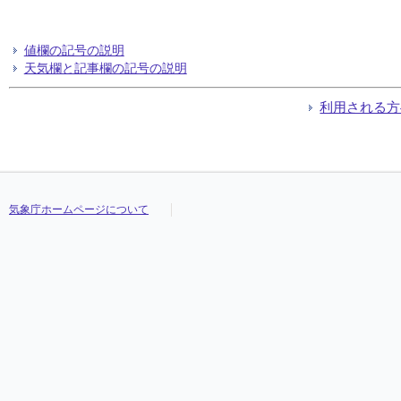
値欄の記号の説明
天気欄と記事欄の記号の説明
利用される方
気象庁ホームページについて