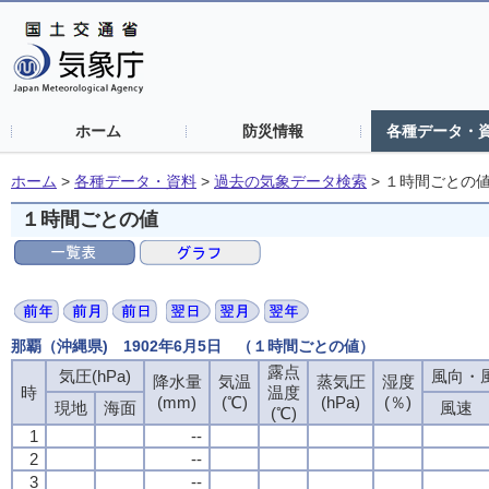
ホーム
防災情報
各種データ・
ホーム
>
各種データ・資料
>
過去の気象データ検索
>
１時間ごとの
１時間ごとの値
那覇（沖縄県) 1902年6月5日 （１時間ごとの値）
露点
気圧(hPa)
風向・風
降水量
気温
蒸気圧
湿度
時
温度
(mm)
(℃)
(hPa)
(％)
現地
海面
風速
(℃)
1
--
2
--
3
--