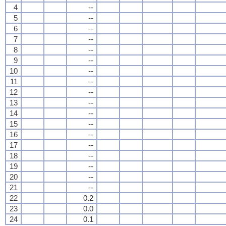
4
--
5
--
6
--
7
--
8
--
9
--
10
--
11
--
12
--
13
--
14
--
15
--
16
--
17
--
18
--
19
--
20
--
21
--
22
0.2
23
0.0
24
0.1