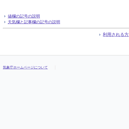
値欄の記号の説明
天気欄と記事欄の記号の説明
利用される方
気象庁ホームページについて