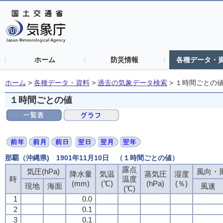
ホーム
防災情報
各種データ・
ホーム
>
各種データ・資料
>
過去の気象データ検索
>
１時間ごとの
１時間ごとの値
那覇（沖縄県) 1901年11月10日 （１時間ごとの値）
露点
気圧(hPa)
風向・風
降水量
気温
蒸気圧
湿度
時
温度
(mm)
(℃)
(hPa)
(％)
現地
海面
風速
(℃)
1
0.0
2
0.1
3
0.1