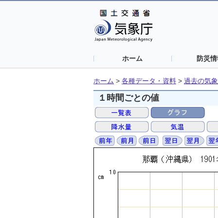
ホーム
防災情
ホーム
>
各種データ・資料
>
過去の気象
１時間ごとの値