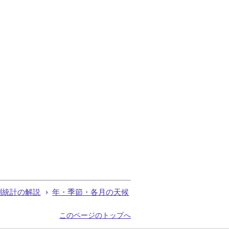
測統計の解説
年・季節・各月の天候
このページのトップへ