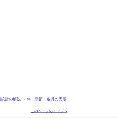
測統計の解説
年・季節・各月の天候
このページのトップへ