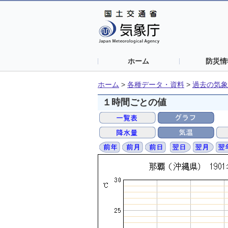
ホーム
防災情
ホーム
>
各種データ・資料
>
過去の気象
１時間ごとの値