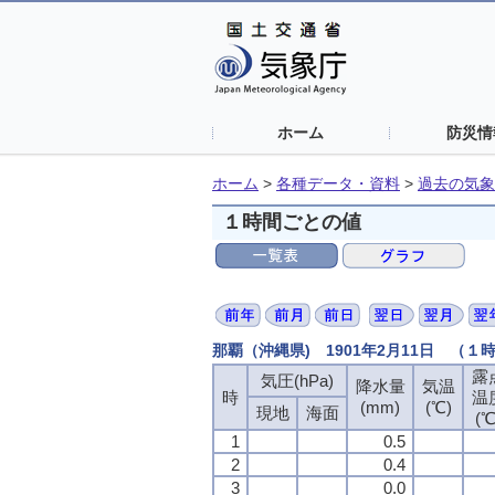
ホーム
防災情
ホーム
>
各種データ・資料
>
過去の気象
１時間ごとの値
那覇（沖縄県) 1901年2月11日 （１
露
気圧(hPa)
降水量
気温
時
温
(mm)
(℃)
現地
海面
(℃
1
0.5
2
0.4
3
0.0