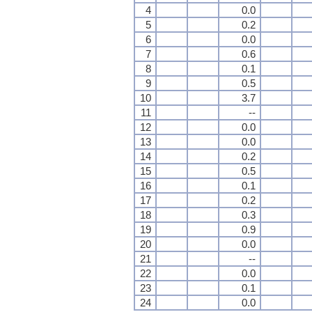
4
0.0
5
0.2
6
0.0
7
0.6
8
0.1
9
0.5
10
3.7
11
--
12
0.0
13
0.0
14
0.2
15
0.5
16
0.1
17
0.2
18
0.3
19
0.9
20
0.0
21
--
22
0.0
23
0.1
24
0.0