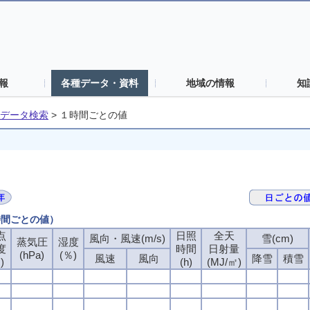
報
各種データ・資料
地域の情報
知
データ検索
>
１時間ごとの値
時間ごとの値）
点
日照
全天
風向・風速(m/s)
雪(cm)
蒸気圧
湿度
度
時間
日射量
(hPa)
(％)
風速
風向
降雪
積雪
)
(h)
(MJ/㎡)