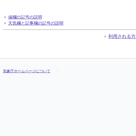
値欄の記号の説明
天気欄と記事欄の記号の説明
利用される方
気象庁ホームページについて