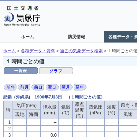
ホーム
防災情報
各種データ・
ホーム
>
各種データ・資料
>
過去の気象データ検索
>
１時間ごとの
１時間ごとの値
那覇（沖縄県) 1900年7月3日 （１時間ごとの値）
露点
気圧(hPa)
風向・風
降水量
気温
蒸気圧
湿度
時
温度
(mm)
(℃)
(hPa)
(％)
現地
海面
風速
(℃)
1
--
2
--
3
0.0