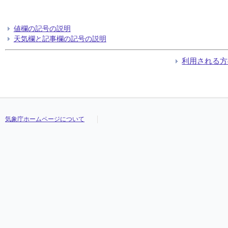
値欄の記号の説明
天気欄と記事欄の記号の説明
利用される方
気象庁ホームページについて