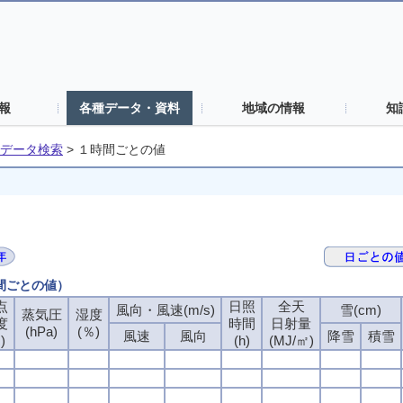
報
各種データ・資料
地域の情報
知
データ検索
>
１時間ごとの値
時間ごとの値）
点
日照
全天
風向・風速(m/s)
雪(cm)
蒸気圧
湿度
度
時間
日射量
(hPa)
(％)
風速
風向
降雪
積雪
)
(h)
(MJ/㎡)