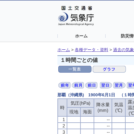
ホーム
防災情
ホーム
>
各種データ・資料
>
過去の気象
１時間ごとの値
那覇（沖縄県) 1900年6月1日 （１
露
気圧(hPa)
降水量
気温
時
温
(mm)
(℃)
現地
海面
(℃
1
--
2
--
3
--