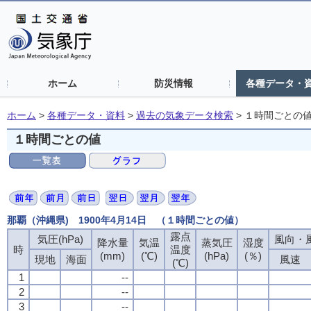
ホーム
防災情報
各種データ・
ホーム
>
各種データ・資料
>
過去の気象データ検索
>
１時間ごとの
１時間ごとの値
那覇（沖縄県) 1900年4月14日 （１時間ごとの値）
露点
露点
露点
露点
気圧(hPa)
気圧(hPa)
気圧(hPa)
気圧(hPa)
風向・風
風向・風
風向・風
風向・風
降水量
降水量
降水量
降水量
気温
気温
気温
気温
蒸気圧
蒸気圧
蒸気圧
蒸気圧
湿度
湿度
湿度
湿度
時
時
時
時
温度
温度
温度
温度
(mm)
(mm)
(mm)
(mm)
(℃)
(℃)
(℃)
(℃)
(hPa)
(hPa)
(hPa)
(hPa)
(％)
(％)
(％)
(％)
現地
現地
現地
現地
海面
海面
海面
海面
風速
風速
風速
風速
(℃)
(℃)
(℃)
(℃)
1
1
1
1
--
--
--
--
2
2
2
2
--
--
--
--
3
3
3
3
--
--
--
--