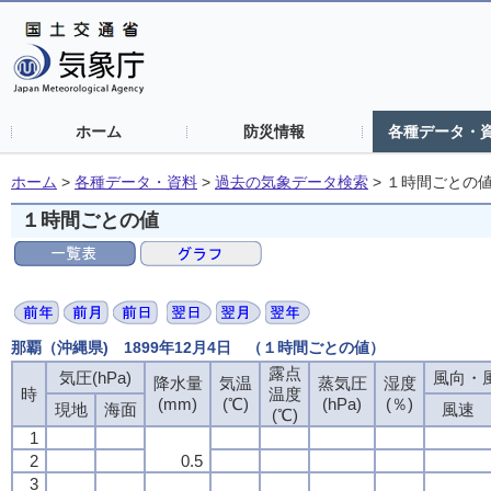
ホーム
防災情報
各種データ・
ホーム
>
各種データ・資料
>
過去の気象データ検索
>
１時間ごとの
１時間ごとの値
那覇（沖縄県) 1899年12月4日 （１時間ごとの値）
露点
露点
露点
露点
気圧(hPa)
気圧(hPa)
気圧(hPa)
気圧(hPa)
風向・風
風向・風
風向・風
風向・風
降水量
降水量
降水量
降水量
気温
気温
気温
気温
蒸気圧
蒸気圧
蒸気圧
蒸気圧
湿度
湿度
湿度
湿度
時
時
時
時
温度
温度
温度
温度
(mm)
(mm)
(mm)
(mm)
(℃)
(℃)
(℃)
(℃)
(hPa)
(hPa)
(hPa)
(hPa)
(％)
(％)
(％)
(％)
現地
現地
現地
現地
海面
海面
海面
海面
風速
風速
風速
風速
(℃)
(℃)
(℃)
(℃)
1
1
1
1
2
2
2
2
0.5
0.5
0.5
0.5
3
3
3
3