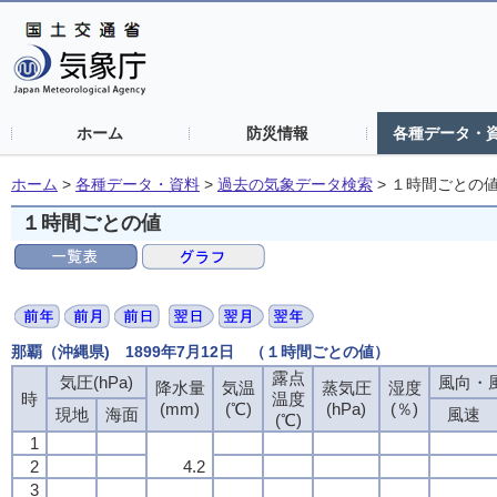
ホーム
防災情報
各種データ・
ホーム
>
各種データ・資料
>
過去の気象データ検索
>
１時間ごとの
１時間ごとの値
那覇（沖縄県) 1899年7月12日 （１時間ごとの値）
露点
気圧(hPa)
風向・風
降水量
気温
蒸気圧
湿度
時
温度
(mm)
(℃)
(hPa)
(％)
現地
海面
風速
(℃)
1
2
4.2
3