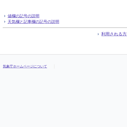
値欄の記号の説明
天気欄と記事欄の記号の説明
利用される方
気象庁ホームページについて