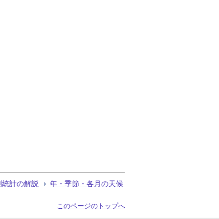
測統計の解説
年・季節・各月の天候
このページのトップへ