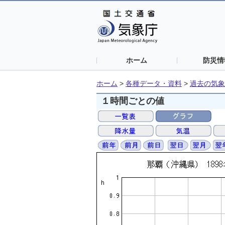
ホーム
防災情
ホーム
>
各種データ・資料
>
過去の気象
１時間ごとの値