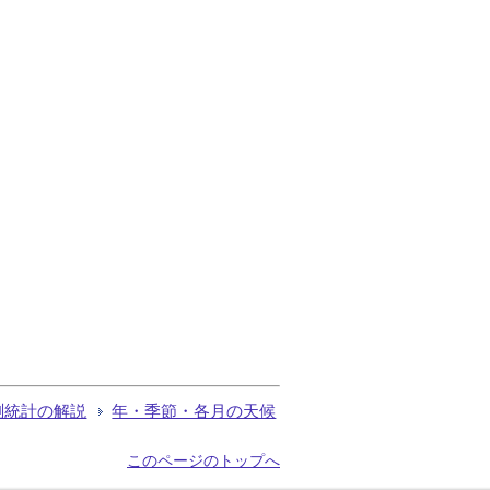
測統計の解説
年・季節・各月の天候
このページのトップへ