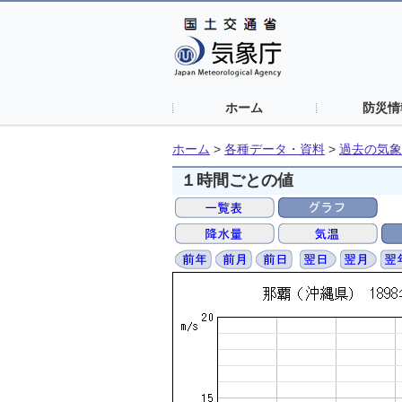
ホーム
防災情
ホーム
>
各種データ・資料
>
過去の気象
１時間ごとの値