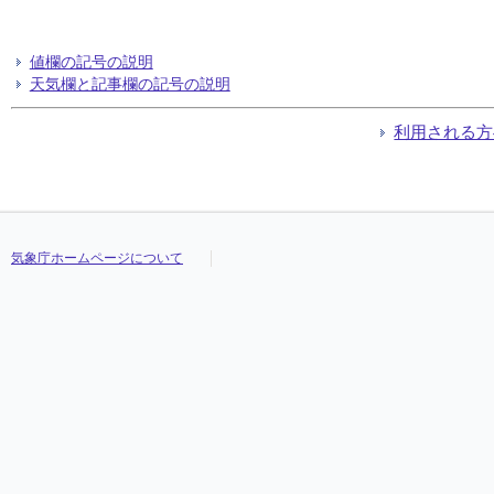
値欄の記号の説明
天気欄と記事欄の記号の説明
利用される方
気象庁ホームページについて