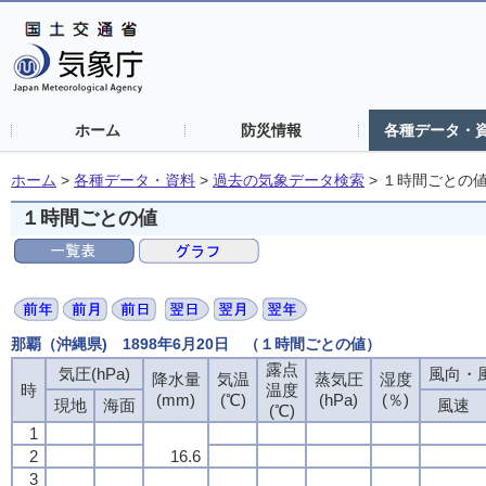
ホーム
防災情報
各種データ・
ホーム
>
各種データ・資料
>
過去の気象データ検索
>
１時間ごとの
１時間ごとの値
那覇（沖縄県) 1898年6月20日 （１時間ごとの値）
露点
気圧(hPa)
風向・風
降水量
気温
蒸気圧
湿度
時
温度
(mm)
(℃)
(hPa)
(％)
現地
海面
風速
(℃)
1
2
16.6
3