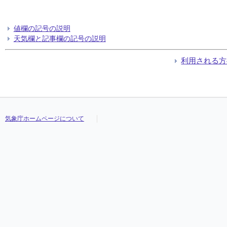
値欄の記号の説明
天気欄と記事欄の記号の説明
利用される方
気象庁ホームページについて