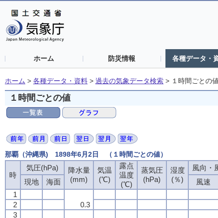
ホーム
防災情報
各種データ・
ホーム
>
各種データ・資料
>
過去の気象データ検索
>
１時間ごとの
１時間ごとの値
那覇（沖縄県) 1898年6月2日 （１時間ごとの値）
露点
気圧(hPa)
風向・風
降水量
気温
蒸気圧
湿度
時
温度
(mm)
(℃)
(hPa)
(％)
現地
海面
風速
(℃)
1
2
0.3
3