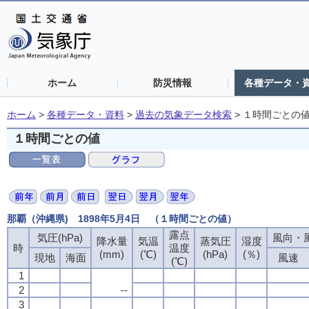
ホーム
防災情報
各種データ・
ホーム
>
各種データ・資料
>
過去の気象データ検索
>
１時間ごとの
１時間ごとの値
那覇（沖縄県) 1898年5月4日 （１時間ごとの値）
露点
気圧(hPa)
風向・風
降水量
気温
蒸気圧
湿度
時
温度
(mm)
(℃)
(hPa)
(％)
現地
海面
風速
(℃)
1
2
--
3