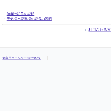
値欄の記号の説明
天気欄と記事欄の記号の説明
利用される方
気象庁ホームページについて