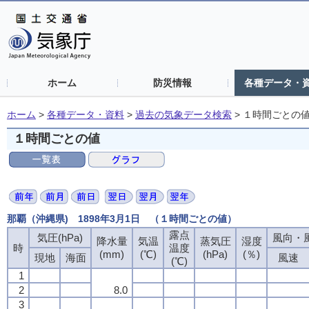
ホーム
防災情報
各種データ・
ホーム
>
各種データ・資料
>
過去の気象データ検索
>
１時間ごとの
１時間ごとの値
那覇（沖縄県) 1898年3月1日 （１時間ごとの値）
露点
気圧(hPa)
風向・風
降水量
気温
蒸気圧
湿度
時
温度
(mm)
(℃)
(hPa)
(％)
現地
海面
風速
(℃)
1
2
8.0
3