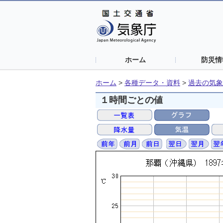
ホーム
防災情
ホーム
>
各種データ・資料
>
過去の気象
１時間ごとの値