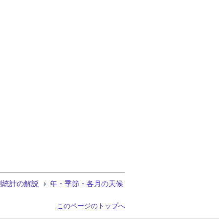
測統計の解説
年・季節・各月の天候
このページのトップへ